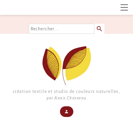
search
création textile et studio de couleurs naturelles,
par Anaïs Chesneau
mon compte
person